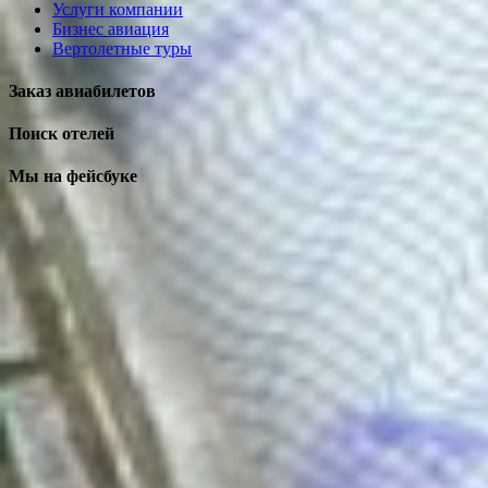
Услуги компании
Бизнес авиация
Вертолетные туры
Заказ авиабилетов
Поиск отелей
Мы на фейсбуке