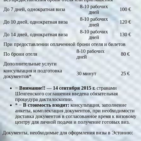
8-10 рабочих
До 7 дней, однократная виза
100 €
дней
8-10 рабочих
До 10 дней, однократная виза
120 €
дней
8-10 рабочих
До 14 дней, однократная виза
130 €
дней
При предоставлении оплаченной брони отеля и билетов
8-10 рабочих
По брони отеля
80 €
дней
Дополнительные услуги
консультация и подготовка
30 минут
25 €
документов*
−
Внимание!!
—
14 сентября 2015 г.
странами
Шенгенского соглашения введена обязательная
процедура дактилоскопии.
* −
В стоимость входит:
консультация, заполнение
анкеты, комплектация документов, при необходимости
доставка документов в согласованное время к визовому
центру для личной подачи и получение готовых виз.
Документы, необходимые для оформления визы в Эстонию: