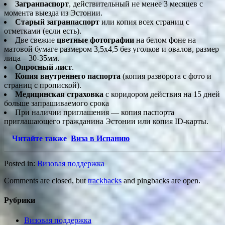
Загранпаспорт
, действительный не менее 3 месяцев с
момента выезда из Эстонии.
Старый загранпаспорт
или копия всех страниц с
отметками (если есть).
Две свежие
цветные фотографии
на белом фоне на
матовой бумаге размером 3,5х4,5 без уголков и овалов, размер
лица – 30-35мм.
Опросный лист
.
Копия внутреннего паспорта
(копия разворота с фото и
страниц с пропиской).
Медицинская страховка
с коридором действия на 15 дней
больше запрашиваемого срока
При наличии приглашения — копия паспорта
приглашающего гражданина Эстонии или копия ID-карты.
Читайте также
Виза в Испанию
Posted in:
Визовая поддержка
Comments are closed, but
trackbacks
and pingbacks are open.
Рубрики
Визовая поддержка